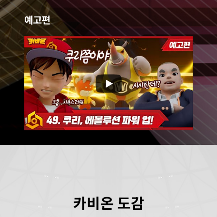
예고편
3YTBVeFFWTS4wNEU1MTI4NkZEMzVBN0JF
ouTube Video UEx2ak5MSndSVFVVeldWbmlMMzBnU2wtT083YTBVeFFWT
...
카비온 도감