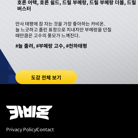
호른 어택, 호른 쉴드, 드릴 부메랑, 드릴 부메랑 더블, 드릴
버스터
만사 태평에 잠 자는 것을 가장 좋아하는 카비온.
늘 느긋하고 졸린 표정으로 지내지만 부메랑을 던질
때만큼은 고수의 풍모가 느껴진다.
#늘 졸려, #부메랑 고수, #천하태평
도감 전체 보기
Privacy Policy
Contact