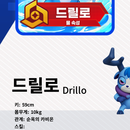
드릴로
Drillo
키:
59cm
몸무게:
10kg
관계:
순옥의 카비온
스킬: