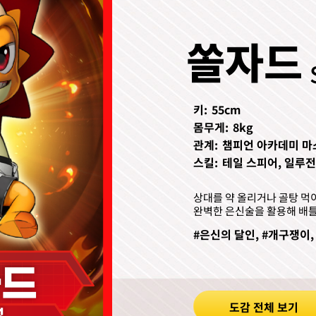
쏠자드
키:
55cm
몸무게:
8kg
관계:
챔피언 아카데미 마
스킬:
테일 스피어, 일루전
상대를 약 올리거나 골탕 먹
완벽한 은신술을 활용해 배틀
#은신의 달인, #개구쟁이,
도감 전체 보기