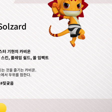
Solzard
스터 기현의 카비온
 스킨, 플레임 쉴드, 쏠 임팩트
이는 것을 즐기는 카비온.
에서 우위를 점한다.
 #짖궂음