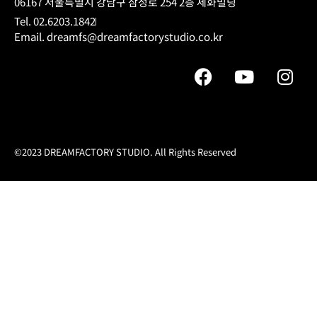
06167 서울특별시 강남구 삼성로 254 2층 세화빌딩
Tel. 02.6203.1842
Email. dreamfs@dreamfactorystudio.co.kr
©2023 DREAMFACTORY STUDIO. All Rights Reserved