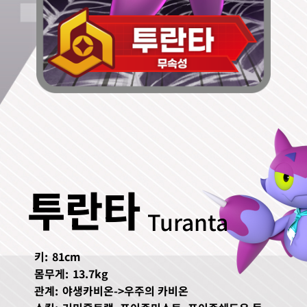
투란타
Turanta
키:
81cm
몸무게:
13.7kg
관계:
야생카비온->우주의 카비온