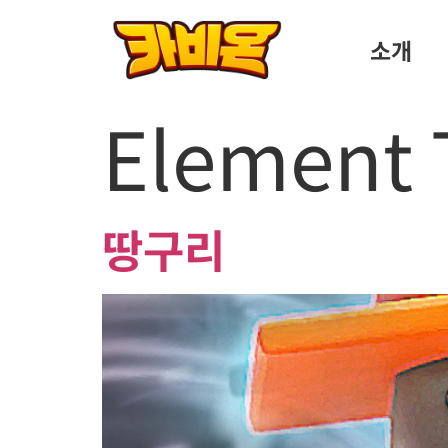
소개
Element 
땅구리