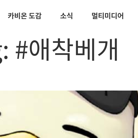
카비온 도감
소식
멀티미디어
g:
#애착베개