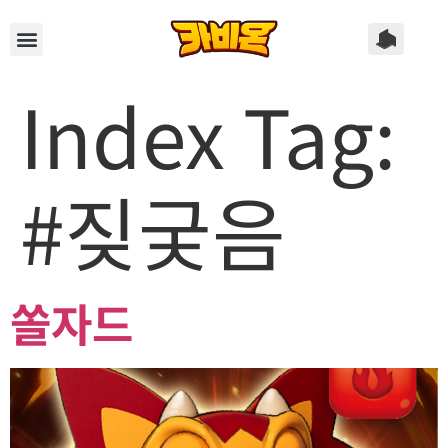
Index Tag:
#짖궂음
쏠자드